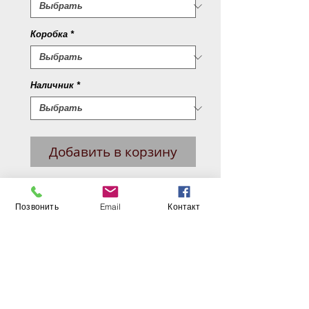
Коробка
*
Наличник
*
Добавить в корзину
Межкомнатные двери. Рамочные
(царговые) двери изготовлены из
Позвонить
Email
Контакт
ЛВЛ (англ. Laminated Veneer Lumber,
LVL) или высококачественного
соснового бруса и плитных
материалов, без пустот.
Бескромочная технология
производства, торцы защищены
по технологии 2-Edge. Классическая