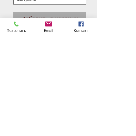
Добавить в корзину
Позвонить
Email
Контакт
Описание-Межкомнатная дверь
серии CLASSIC ART. Классическая
модель.
Покрытие - Эко Шпон,
имитирующий натуральное дерево
с защитным слоем лака (Германия)
+ Патина золотая.
Цвет- бьянка.
Особенности-Патинирование;
объемная 3D-фрезеровка
Толщина-37
Без кромочная технология
Материал-Тамбурат с особым,
малым размером сот. В основе
плита MDF и инженерный массив
Вес-30кг
Размеры: 600*2000, 700*2000,