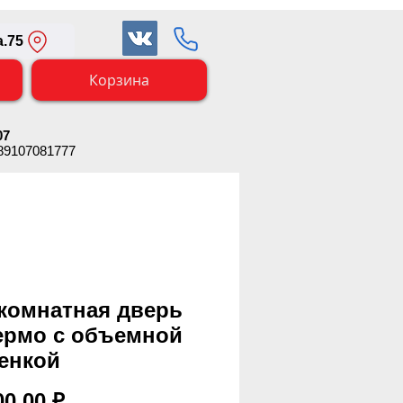
.75
Корзина
07
 89107081777
комнатная дверь
ермо с объемной
енкой
Цена
00,00 ₽