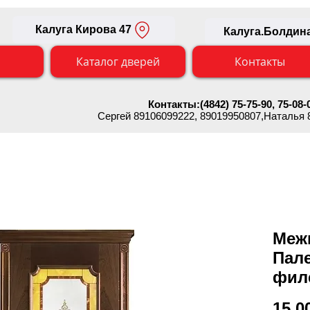
Калуга Кирова 47
Калуга.Болдина
Каталог дверей
Контакты
Контакты:(4842) 75-75-90, 75-08-
Сергей 89106099222
, 89019950807,Наталья
Меж
Пал
фил
15 0