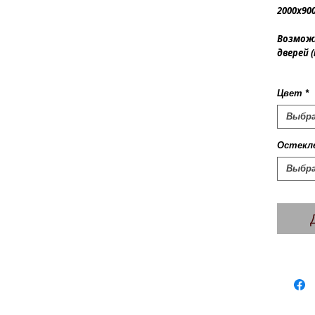
2000х900
Возмож
дверей 
Цвет
*
Выбр
Остекл
Выбр