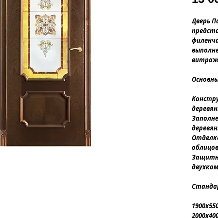
Дверь П
предста
филенч
выполне
витраж
Основн
Констру
деревян
Заполне
деревян
Отделка 
облицо
Защитно
двухком
Станда
1900х550
2000х400