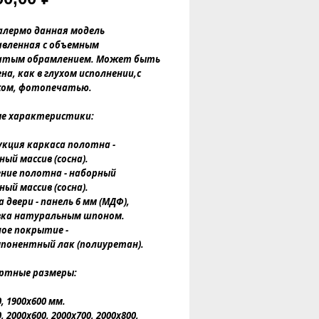
алермо данная модель 
вленная с объемным 
атым обрамлением. Может быть 
на, как в глухом исполнении,с 
ом, фотопечатью.
ые характеристики:
кция каркаса полотна - 
ный массив (сосна).
ние полотна - наборный 
ный массив (сосна).
двери - панель 6 мм (МДФ), 
вка натуральным шпоном.
е покрытие - 
понентный лак (полиуретан).
ртные размеры:
, 1900х600 мм.
, 2000х600, 2000х700, 2000х800, 