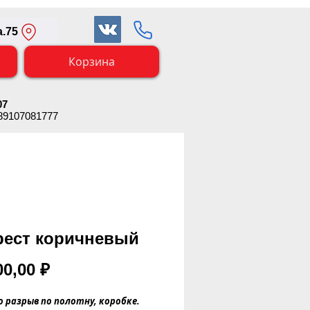
.75
Корзина
07
 89107081777
рест коричневый
Цена
00,00 ₽
о разрыв по полотну, коробке.