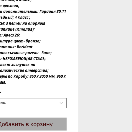
я врезная;
к дополнительный: Гардиан 30.11
ьдный; 4 класс ;
сы: 3 петли на опорном
ипнике (Италия);
: Apecs 26;
итура цвет- бронза;
ротник: Rezident
ивосъемные ригели - 3шт;
г-НЕРЖАВЕЮЩАЯ СТАЛЬ;
лект заглушек на
ологические отверстия;
ры по коробу: 860 x 2050 мм, 960 x
 мм.
*
ать
Добавить в корзину