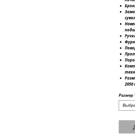
Брон
Замо
сувал
Наве
подш
Ручка
Фурн
Пово
Прот
Поро
Комп
техн
Разме
2050
Размер
Выбр