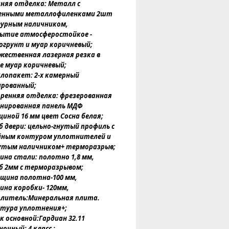
няя отделка: Металл с
енными металлофиленками 2шт
гурным наличником,
ытие атмосферостойкое -
огрунт и муар коричневый;
жественная лазерная резка в
е муар коричневый;
лопакет: 2-х камерный
рованный;
ренняя отделка: фрезерованная
нированная панель МДФ
иной 16 мм цвет Сосна белая;
б двери: цельно-гнутый профиль с
ным контуром уплотнителей и
утым наличником+ терморазрыв;
ина стали: полотно 1,8 мм,
б 2мм с терморазрывом;
щина полотна-100 мм,
ина коробки- 120мм,
литель:Минеральная плита.
нтура уплотнения+;
к основной:Гардиан 32.11
очный; 4 класс ;