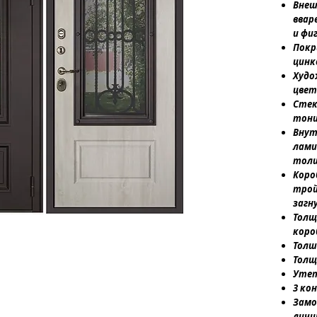
Внеш
ввар
и фи
Покр
цинк
Худо
цвет
Стек
тони
Внут
лами
толщ
Коро
трой
загн
Толщ
коро
Толш
Толщ
Утеп
3 ко
Замо
личин