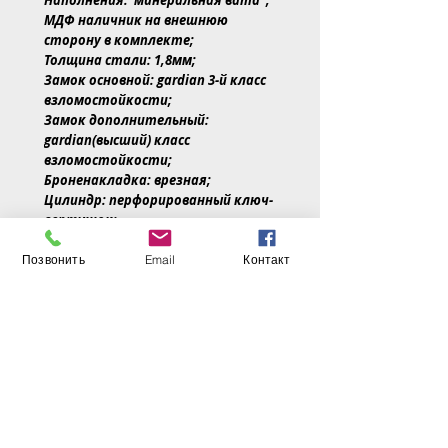
Наполнения: минеральная вата ,
МДФ наличник на внешнюю
сторону в комплекте;
Толщина стали: 1,8мм;
Замок основной: gardian 3-й класс
взломостойкости;
Замок дополнительный:
gardian(высший) класс
взломостойкости;
Броненакладка: врезная;
Цилиндр: перфорированный ключ-
вертушок;
3 контура уплотнения (один
магнитный);
Позвонить
Email
Контакт
Утеплитель: Минераловатная
плита повышенной плотности.
Короб двери: цельно-гнутый
профиль закрытого типа
утепленная мин. ватой;
Навесы: 3петли на опорном
подшипнике;
Эксцентрик;
Ручка: Resident 26;