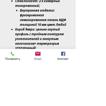
Стеклопакет: 2-х камерный
тонированный;
Внутренняя отделка:
фрезерованная
ламинированная панель МДФ
толщиной 16 мм цвет Любой
Короб двери: цельно-гнутый
профиль с тройным контуром
уплотнителей и загнутым
наличником+ терморазрыв
УТЕПЛЕННЫЙ;
Толщина стали: полотно 1,8 мм,
короб 2мм с терморазрывом;
Позвонить
Email
Контакт
Толшщина полотна-100 мм,
Толщина коробки- 140мм,
Утеплитель:Минеральная
плита.
3 контура уплотнения+;
Замок основной:Гардиан 32.11
личиночный; 4 класс ;
Броня врезная;
Замок дополнительный:
Гардиан 30.11 сувальдный; 4