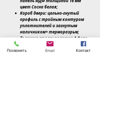
панель МДФ толщиной 16 мм
цвет Сосна белая;
Короб двери: цельно-гнутый
профиль с тройным контуром
уплотнителей и загнутым
наличником+ терморазрыв;
Толщина стали: полотно 1,8 мм,
короб 2мм с терморазрывом;
Толшщина полотна-100 мм,
Позвонить
Email
Контакт
Толщина коробки- 120мм,
Утеплитель:Минеральная
плита.
3 контура уплотнения+;
Замок основной:Гардиан 32.11
личиночный; 4 класс ;
Броня врезная;
Замок дополнительный:
Гардиан 30.11 сувальдный; 4
класс ;
Навесы: 3 петли на опорном
подшипнике (Италия);
Ручка: Apecs 26;
Фурнитура цвет- бронза;