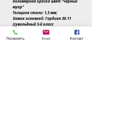
полимерная краска цвет "черный
муар"
Толщина стали: 1,5 мм;
Замок основной: Гардиан 30.11
(сувальдный 3-й класс
взломостойкости);
Замок дополнительный: Гардиан
Позвонить
Email
Контакт
32.01 (цилиндровый 3-й класс
взломостойкости);
Врезная броненакладка.
Цилиндр: перфорированный ключ-
вертушок;
3 контура уплотнения (1 из 3-х
магнитный);
Утеплитель: Минеральная плита.
Короб двери: цельно-гнутый
профиль с двойным контуром
уплотнителей и загнутым
наличником ЗАКРЫТОГО ТИПА
УТЕПЛЕННЫЙ;
Навесы: 3 петли на опорном
подшипнике;
Ручка: PoliDore 26;